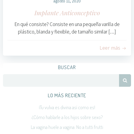
agosto 11, 2020
Implante Anticonceptivo
En qué consiste? Consiste en una pequeña varilla de
plástico, blanda y flexible, de tamaño similar […]
0
Leer más
BUSCAR
Search
for:
LO MÁS RECIENTE
¡Tu vulva es divina así como es!
¿Cómo hablarle a los hijos sobre sexo?
La vagina huele a vagina: No a tutti frutti